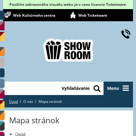
Použitie zobrazeného vizuálu webu je v cene licencie Ticketware.
Web Kultúrneho centra
Web Ticketware
Vyhľadávanie
Menu
Úvod
O nás
Mapa stránok
Mapa stránok
Úvod