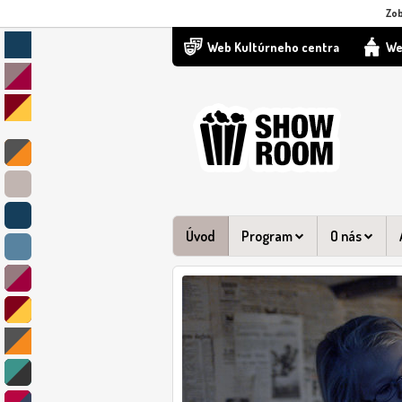
Zob
Web Kultúrneho centra
We
Úvod
Program
O nás