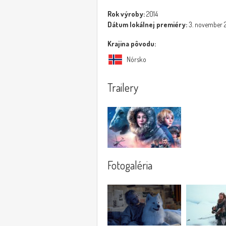
Rok výroby:
2014
Dátum lokálnej premiéry:
3. november 
Krajina pôvodu:
Nórsko
Trailery
Fotogaléria