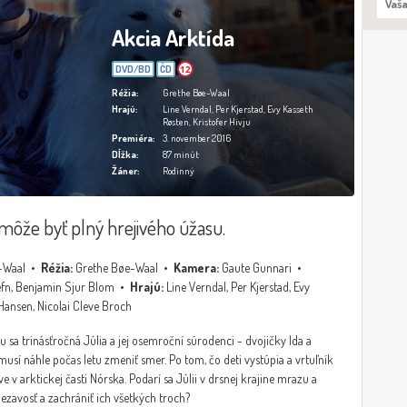
Akcia Arktída
DVD/BD
ČD
12
Réžia:
Grethe Bøe-Waal
Hrajú:
Line Verndal, Per Kjerstad, Evy Kasseth
Røsten, Kristofer Hivju
Premiéra:
3. november 2016
Dĺžka:
87 minút
Žáner:
Rodinný
 môže byť plný hrejivého úžasu.
-Waal •
Réžia:
Grethe Bøe-Waal •
Kamera:
Gaute Gunnari •
fn, Benjamin Sjur Blom •
Hrajú:
Line Verndal, Per Kjerstad, Evy
-Hansen, Nicolai Cleve Broch
 sa trinásťročná Júlia a jej osemroční súrodenci - dvojičky Ida a
musí náhle počas letu zmeniť smer. Po tom, čo deti vystúpia a vrtuľník
ove v arktickej časti Nórska. Podarí sa Júlii v drsnej krajine mrazu a
liezavosť a zachrániť ich všetkých troch?