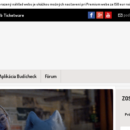
razený náhľad webu je ukážkou možných nastavení pri Premium webe za 150 eur ro
pod
b Ticketware
Aplikácia Budícheck
Fórum
ZO
Pri