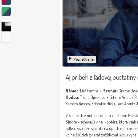
Pozrieť trailer
Aj príbeh z ľadovej pustatiny
Námet:
Lief Hamre •
Scenár:
Grethe Bøe
Hudba:
Trond Bjerknes •
Strih:
Anders Re
Kasseth Røsten, Kristofer Hivju, Lars Arentz
V snahe stretnúť sa s otcom v južnom Nórsku
Sindre – schovajú v helikoptére, ktorá však 
odletí, zistia, že sa ocitli na opustenom ostr
voľne žijúcich zvierat zužitkovať svoju vyna