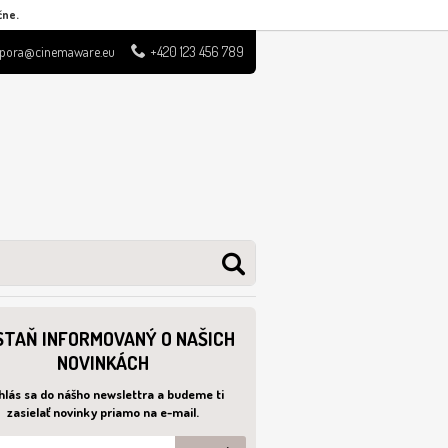
čne.
pora@cinemaware.eu
+420 123 456 789
STAŇ INFORMOVANÝ O NAŠICH
NOVINKÁCH
hlás sa do nášho newslettra a budeme ti
zasielať novinky priamo na e-mail.