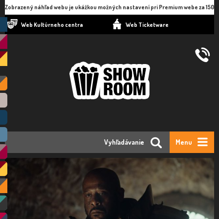
Zobrazený náhľad webu je ukážkou možných nastavení pri Premium webe za 150
eur ročne.
Web Kultúrneho centra
Web Ticketware
Vyhľadávanie
Menu