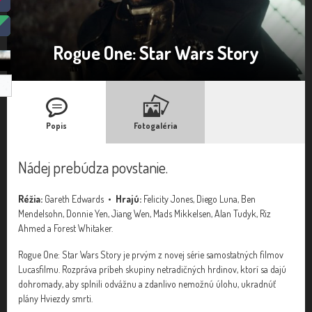
Rogue One: Star Wars Story
Popis
Fotogaléria
Nádej prebúdza povstanie.
Réžia:
Gareth Edwards •
Hrajú:
Felicity Jones, Diego Luna, Ben
Mendelsohn, Donnie Yen, Jiang Wen, Mads Mikkelsen, Alan Tudyk, Riz
Ahmed a Forest Whitaker.
Rogue One: Star Wars Story je prvým z novej série samostatných filmov
Lucasfilmu. Rozpráva príbeh skupiny netradičných hrdinov, ktorí sa dajú
dohromady, aby splnili odvážnu a zdanlivo nemožnú úlohu, ukradnúť
plány Hviezdy smrti.