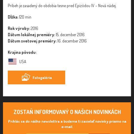
Príbeh je zasadený do obdobia tesne pred Epizódou IV - Nová nádej.
Dĺžka:
120 min
Rok výroby:
2016
Dátum lokálnej premiéry:
15. december 2016
Dátum svetovej premiéry:
16. december 2016
Krajina pôvodu:
USA
Fotogaléria
ZOSTAŇ INFORMOVANÝ O NAŠICH NOVINKÁCH
Prihlás sa do nášho newslettra a budeme ti zasielať novinky priamo na
e-mail.