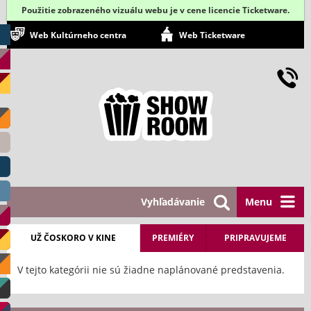
Použitie zobrazeného vizuálu webu je v cene licencie Ticketware.
Web Kultúrneho centra
Web Ticketware
Vyhľadávanie
Menu
UŽ ČOSKORO V KINE
PREMIÉRY
PRIPRAVUJEME
V tejto kategórii nie sú žiadne naplánované predstavenia.