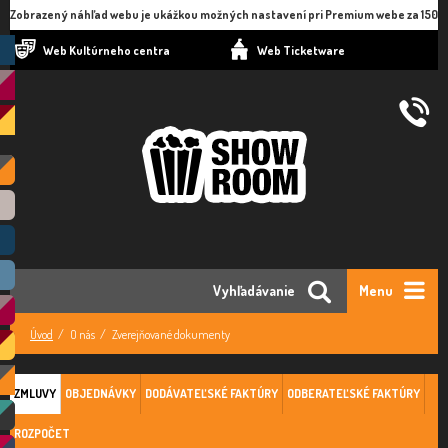
Zobrazený náhľad webu je ukážkou možných nastavení pri Premium webe za 150
eur ročne.
Web Kultúrneho centra
Web Ticketware
Vyhľadávanie
Menu
Úvod
O nás
Zverejňované dokumenty
ZMLUVY
OBJEDNÁVKY
DODÁVATEĽSKÉ FAKTÚRY
ODBERATEĽSKÉ FAKTÚRY
ROZPOČET