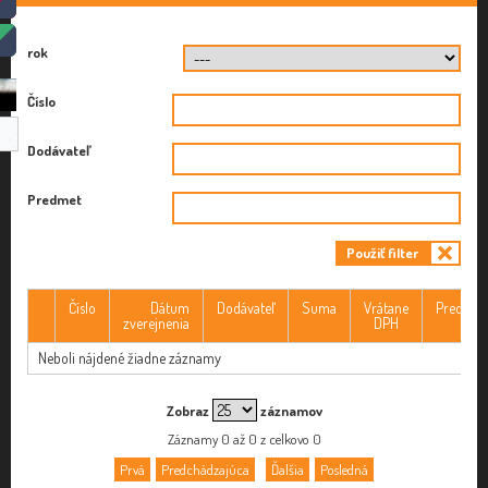
rok
Číslo
Dodávateľ
Predmet
Použiť filter
Číslo
Dátum
Dodávateľ
Suma
Vrátane
Predmet
zverejnenia
DPH
Neboli nájdené žiadne záznamy
Zobraz
záznamov
Záznamy 0 až 0 z celkovo 0
Prvá
Predchádzajúca
Ďalšia
Posledná