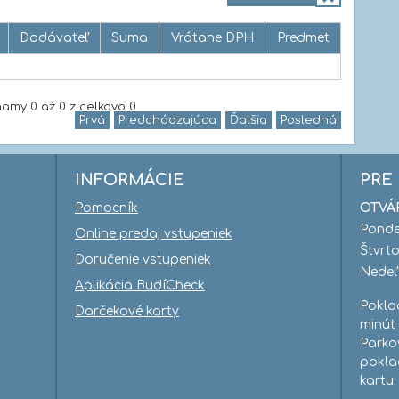
Dodávateľ
Suma
Vrátane DPH
Predmet
amy 0 až 0 z celkovo 0
Prvá
Predchádzajúca
Ďalšia
Posledná
INFORMÁCIE
PRE
Pomocník
OTVÁ
Ponde
Online predaj vstupeniek
Štvrt
Doručenie vstupeniek
Nede
Aplikácia BudíCheck
Pokla
Darčekové karty
minút
Parko
pokla
kartu.