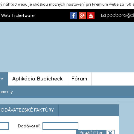
ý náhľad webu je ukážkou možných nastavení pri Premium webe za 150 e
podpora@ci
Web Ticketware
s
Aplikácia Budícheck
Fórum
umenty
DODÁVATEĽSKÉ FAKTÚRY
OZPOČET
Dodávateľ
Použiť filter