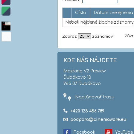
Číslo
Dátum zverejnenia
Neboli nájdené žiadne záznamy
Zázn
Zobraz
záznamov
KDE NÁS NÁJDETE
Mojekino V2 Preview
Ďubákovo 13
985 07 Ďubákovo
Naplánovať trasu
+420 123 456 789
podpora@cinemaware.eu
Facebook
YouTube