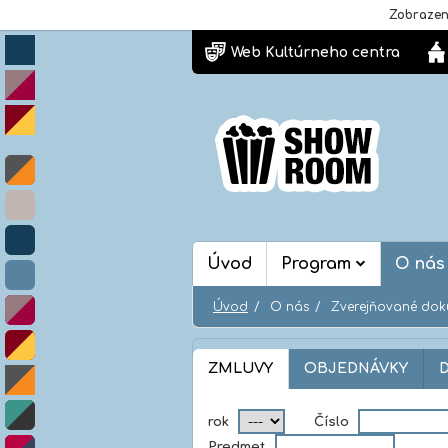
Zobrazen
Web Kultúrneho centra
Úvod
Program
O ná
Úvod
O nás
Zverejňované dok
ZMLUVY
OBJEDNÁVKY
ODBERATEĽSKÉ FAKTÚRY
R
rok
Číslo
Predmet