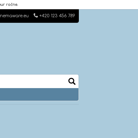
ur ročne.
nemaware.eu
+420 123 456 789