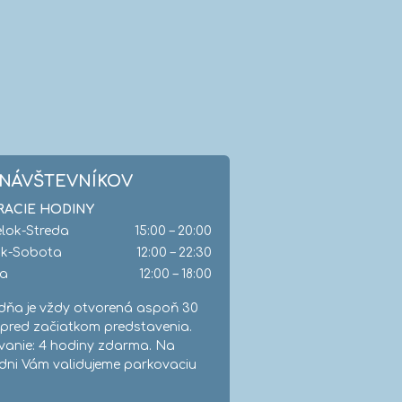
 NÁVŠTEVNÍKOV
RACIE HODINY
lok-Streda
15:00 – 20:00
ok-Sobota
12:00 – 22:30
ľa
12:00 – 18:00
dňa je vždy otvorená aspoň 30
 pred začiatkom predstavenia.
vanie: 4 hodiny zdarma. Na
dni Vám validujeme parkovaciu