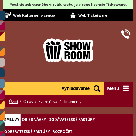
Použitie zobrazeného vizuálu webu je v cene licencie Ticketware.
Web Kultúrneho centra
Web Ticketware
Vyhľadávanie
Menu
Úvod
O nás
Zverejňované dokumenty
ZMLUVY
OBJEDNÁVKY
DODÁVATEĽSKÉ FAKTÚRY
ODBERATEĽSKÉ FAKTÚRY
ROZPOČET