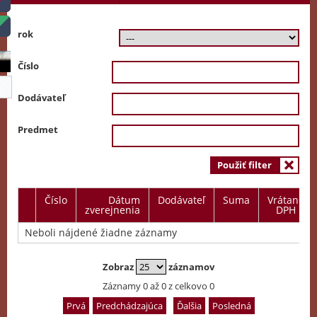
rok
Číslo
Dodávateľ
Predmet
Použiť filter
Číslo
Dátum
Dodávateľ
Suma
Vrátane
zverejnenia
DPH
Neboli nájdené žiadne záznamy
Zobraz
záznamov
Záznamy 0 až 0 z celkovo 0
Prvá
Predchádzajúca
Ďalšia
Posledná